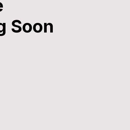
e
g Soon