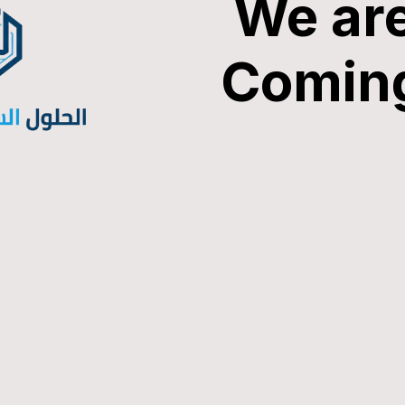
We ar
Comin